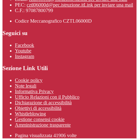
PEC:
cztl06000d@pec.istruzione.it
Link per inviare una mail
C.F.: 97087800799
Codice Meccanografico CZTL06000D
Seguici su
Facebook
Youtube
Instagram
Sezione Link Utili
Cookie policy
Note legali
Informativa Privacy
Ufficio Relazioni con il Pubblico
Dichiarazione di accessibilità
Obiettivi di accessibilità
Whistleblowing
Gestione consensi cookie
Amministrazione trasparente
Pagina visualizzata
41906
volte