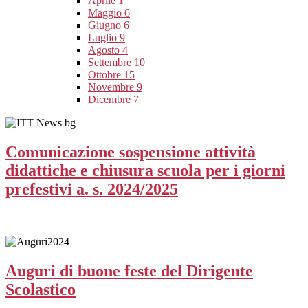
Aprile
1
Maggio
6
Giugno
6
Luglio
9
Agosto
4
Settembre
10
Ottobre
15
Novembre
9
Dicembre
7
Comunicazione sospensione attività
didattiche e chiusura scuola per i giorni
prefestivi a. s. 2024/2025
Auguri di buone feste del Dirigente
Scolastico