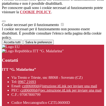
piattaforma e non è possibile disabilitarli.
Per conoscere quali sono i cookie necessari al funzionamento potete
visionare la
COOKIE POLICY
.
Cookie necessari per il funzionamento
I cookie necessari per il funzionamento non possono essere
disabilitati. È possibile consultare l'elenco nella pagina della cookie
policy.
Accetta tutti
Salva le preferenze
ITT “G. Malafarina”
Contatti
ITT “G. Malafarina”
Via Trento e Trieste, snc 88068 - Soverato (CZ)
Tel:
0967 21693
Email:
cztl06000d@istruzione.it
Link per inviare una mail
PEC:
cztl06000d@pec.istruzione.it
Link per inviare una mail
C.F.: 97087800799
Codice Meccanografico CZTL06000D