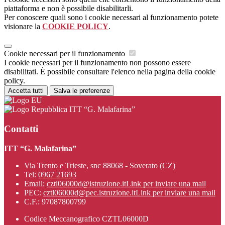
piattaforma e non è possibile disabilitarli.
Per conoscere quali sono i cookie necessari al funzionamento potete
visionare la
COOKIE POLICY
.
Cookie necessari per il funzionamento
I cookie necessari per il funzionamento non possono essere
disabilitati. È possibile consultare l'elenco nella pagina della cookie
policy.
Accetta tutti
Salva le preferenze
ITT “G. Malafarina”
Contatti
ITT “G. Malafarina”
Via Trento e Trieste, snc 88068 - Soverato (CZ)
Tel:
0967 21693
Email:
cztl06000d@istruzione.it
Link per inviare una mail
PEC:
cztl06000d@pec.istruzione.it
Link per inviare una mail
C.F.: 97087800799
Codice Meccanografico CZTL06000D