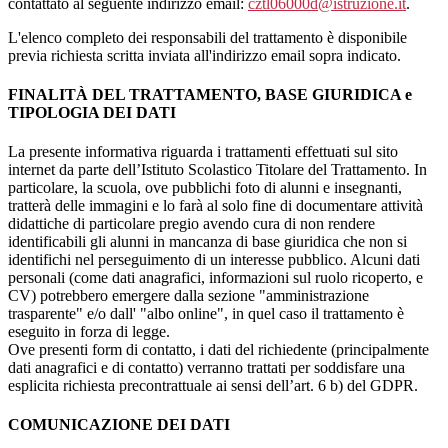
contattato al seguente indirizzo email:
cztl06000d@istruzione.it
.
L'elenco completo dei responsabili del trattamento è disponibile
previa richiesta scritta inviata all'indirizzo email sopra indicato.
FINALITÀ DEL TRATTAMENTO, BASE GIURIDICA e
TIPOLOGIA DEI DATI
La presente informativa riguarda i trattamenti effettuati sul sito
internet da parte dell’Istituto Scolastico Titolare del Trattamento. In
particolare, la scuola, ove pubblichi foto di alunni e insegnanti,
tratterà delle immagini e lo farà al solo fine di documentare attività
didattiche di particolare pregio avendo cura di non rendere
identificabili gli alunni in mancanza di base giuridica che non si
identifichi nel perseguimento di un interesse pubblico. Alcuni dati
personali (come dati anagrafici, informazioni sul ruolo ricoperto, e
CV) potrebbero emergere dalla sezione "amministrazione
trasparente" e/o dall' "albo online", in quel caso il trattamento è
eseguito in forza di legge.
Ove presenti form di contatto, i dati del richiedente (principalmente
dati anagrafici e di contatto) verranno trattati per soddisfare una
esplicita richiesta precontrattuale ai sensi dell’art. 6 b) del GDPR.
COMUNICAZIONE DEI DATI