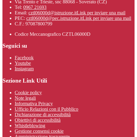
Via Trento e Trieste, snc 88068 - Soverato (CZ)
Tel:
0967 21693
Email:
cztl06000d@istruzione.it
Link per inviare una mail
PEC:
cztl06000d@pec.istruzione.it
Link per inviare una mail
C.F.: 97087800799
Codice Meccanografico CZTL06000D
Seguici su
Facebook
Youtube
Instagram
Sezione Link Utili
Cookie policy
Note legali
Informativa Privacy
Ufficio Relazioni con il Pubblico
Dichiarazione di accessibilità
Obiettivi di accessibilità
Whistleblowing
Gestione consensi cookie
Amministrazione trasparente