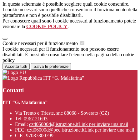
In questa schermata è possibile scegliere quali cookie consentire.
I cookie necessari sono quelli che consentono il funzionamento della
piattaforma e non è possibile disabilitarli.
Per conoscere quali sono i cookie necessari al funzionamento potete
visionare la
COOKIE POLICY
.
Cookie necessari per il funzionamento
I cookie necessari per il funzionamento non possono essere
disabilitati. È possibile consultare l'elenco nella pagina della cookie
policy.
Accetta tutti
Salva le preferenze
ITT “G. Malafarina”
Contatti
ITT “G. Malafarina”
Via Trento e Trieste, snc 88068 - Soverato (CZ)
Tel:
0967 21693
Email:
cztl06000d@istruzione.it
Link per inviare una mail
PEC:
cztl06000d@pec.istruzione.it
Link per inviare una mail
C.F.: 97087800799