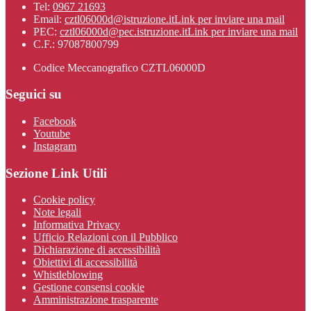
Tel:
0967 21693
Email:
cztl06000d@istruzione.it
Link per inviare una mail
PEC:
cztl06000d@pec.istruzione.it
Link per inviare una mail
C.F.: 97087800799
Codice Meccanografico CZTL06000D
Seguici su
Facebook
Youtube
Instagram
Sezione Link Utili
Cookie policy
Note legali
Informativa Privacy
Ufficio Relazioni con il Pubblico
Dichiarazione di accessibilità
Obiettivi di accessibilità
Whistleblowing
Gestione consensi cookie
Amministrazione trasparente