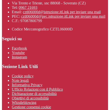
Via Trento e Trieste, snc 88068 - Soverato (CZ)
Tel:
0967 21693
Email:
cztl06000d@istruzione.it
Link per inviare una mail
PEC:
cztl06000d@pec.istruzione.it
Link per inviare una mail
C.F.: 97087800799
Codice Meccanografico CZTL06000D
Seguici su
Facebook
Youtube
Instagram
Sezione Link Utili
Cookie policy
Note legali
Informativa Privacy
Ufficio Relazioni con il Pubblico
Dichiarazione di accessibilità
Obiettivi di accessibilità
Whistleblowing
Gestione consensi cookie