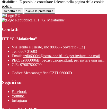
disabilitati. È possibile consultare l'elenco nella pagina della cookie
policy.
Accetta tutti
Salva le preferenze
ITT “G. Malafarina”
Contatti
ITT “G. Malafarina”
Via Trento e Trieste, snc 88068 - Soverato (CZ)
Tel:
0967 21693
Email:
cztl06000d@istruzione.it
Link per inviare una mail
PEC:
cztl06000d@pec.istruzione.it
Link per inviare una mail
C.F.: 97087800799
Codice Meccanografico CZTL06000D
Seguici su
Facebook
Youtube
Instagram