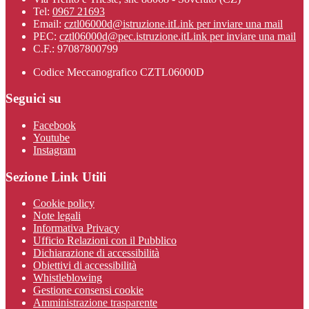
Tel:
0967 21693
Email:
cztl06000d@istruzione.it
Link per inviare una mail
PEC:
cztl06000d@pec.istruzione.it
Link per inviare una mail
C.F.: 97087800799
Codice Meccanografico CZTL06000D
Seguici su
Facebook
Youtube
Instagram
Sezione Link Utili
Cookie policy
Note legali
Informativa Privacy
Ufficio Relazioni con il Pubblico
Dichiarazione di accessibilità
Obiettivi di accessibilità
Whistleblowing
Gestione consensi cookie
Amministrazione trasparente