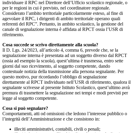
individuare il RPC nel Direttore dell’Ufficio scolastico regionale, o
per le regioni in cui è previsto, nel coordinatore regionale.
Considerato l’ambito territoriale particolarmente esteso, al fine di
agevolare il RPC, i dirigenti di ambito territoriale operano quali
referenti del RPC”. Pertanto, in ambito scolastico, la gestione del
canale di segnalazione interna è affidata al RPCT ossia l’USR di
riferimento.
Cosa succede se scrivo direttamente alla scuola?
Il D. Lgs. 24/2023, all’articolo 4, comma 6, prevede che, se la
segnalazione interna è presentata ad un soggetto diverso dal RPCT
(ossia ad esempio la scuola), quest’ultima è trasmessa, entro sette
giorni dal suo ricevimento, al soggetto competente, dando
contestuale notizia della trasmissione alla persona segnalante. Per
questo motivo, pur ricordando l’obbligo di segnalazione
direttamente al RPCT individuato nell’USR di riferimento, qualora il
segnalante scrivesse al presente Istituto Scolastico, quest’ultimo avrà
premura di trasmettere la segnalazione nei tempi e modi previsti per
legge al soggetto competente.
Cosa si può segnalare?
Comportamenti, atti od omissioni che ledono l’interesse pubblico o
l’integrità dell’Amministrazione e che consistono in:
illeciti amministrativi, contabili, civili o penali;