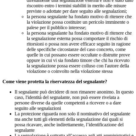
direttamente una segnalazione esterna e non è stato dato
riscontro entro i termini stabiliti in merito alle misure
previste o adottate per dare seguito alle segnalazioni;
la persona segnalante ha fondato motivo di ritenere che
la violazione possa costituire un pericolo imminente o
palese per il pubblico interesse;
la persona segnalante ha fondato motivo di ritenere che
la segnalazione esterna possa comportare il rischio di
ritorsioni o possa non avere efficace seguito in ragione
delle specifiche circostanze del caso concreto, come
quelle in cui possano essere occultate o distrutte prove
oppure in cui vi sia fondato timore che chi ha ricevuto
la segnalazione possa essere colluso con l'autore della
violazione o coinvolto nella violazione stessa
Come viene protetta la riservatezza del segnalante?
Il segnalante può decidere di non rimanere anonimo. In questo
caso, l'identità del segnalante, non può essere rivelata a
persone diverse da quelle competenti a ricevere o a dare
seguito alle segnalazioni
La protezione riguarda non solo il nominativo del segnalante
ma anche tutti gli elementi della segnalazione dai quali si
possa ricavare, anche indirettamente, l’identificazione del
segnalante
La segnalazione è sottratta all’accesso agli atti amministrativi e