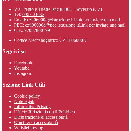
Via Trento e Trieste, snc 88068 - Soverato (CZ)
Tel:
0967 21693
Email:
cztl06000d@istruzione.it
Link per inviare una mail
PEC:
cztl06000d@pec.istruzione.it
Link per inviare una mail
C.F.: 97087800799
Codice Meccanografico CZTL06000D
Seguici su
Facebook
Youtube
Instagram
Sezione Link Utili
Cookie policy
Note legali
Informativa Privacy
Ufficio Relazioni con il Pubblico
Dichiarazione di accessibilità
Obiettivi di accessibilità
Whistleblowing