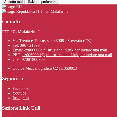
Accetta tutti
Salva le preferenze
ITT “G. Malafarina”
Contatti
ITT “G. Malafarina”
Via Trento e Trieste, snc 88068 - Soverato (CZ)
Tel:
0967 21693
Email:
cztl06000d@istruzione.it
Link per inviare una mail
PEC:
cztl06000d@pec.istruzione.it
Link per inviare una mail
C.F.: 97087800799
Codice Meccanografico CZTL06000D
Seguici su
Facebook
Youtube
Instagram
Sezione Link Utili