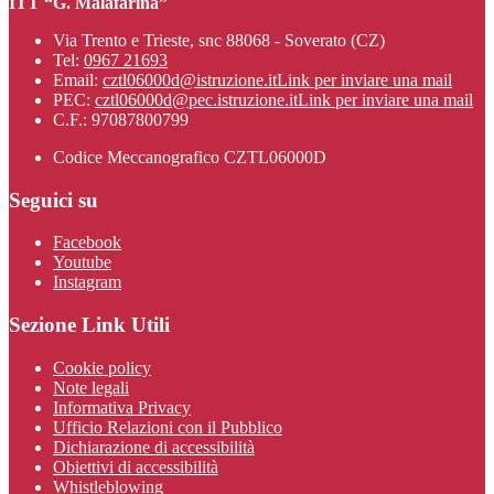
ITT “G. Malafarina”
Via Trento e Trieste, snc 88068 - Soverato (CZ)
Tel:
0967 21693
Email:
cztl06000d@istruzione.it
Link per inviare una mail
PEC:
cztl06000d@pec.istruzione.it
Link per inviare una mail
C.F.: 97087800799
Codice Meccanografico CZTL06000D
Seguici su
Facebook
Youtube
Instagram
Sezione Link Utili
Cookie policy
Note legali
Informativa Privacy
Ufficio Relazioni con il Pubblico
Dichiarazione di accessibilità
Obiettivi di accessibilità
Whistleblowing