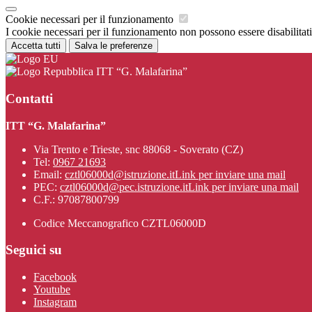
Cookie necessari per il funzionamento
I cookie necessari per il funzionamento non possono essere disabilitati.
Accetta tutti
Salva le preferenze
ITT “G. Malafarina”
Contatti
ITT “G. Malafarina”
Via Trento e Trieste, snc 88068 - Soverato (CZ)
Tel:
0967 21693
Email:
cztl06000d@istruzione.it
Link per inviare una mail
PEC:
cztl06000d@pec.istruzione.it
Link per inviare una mail
C.F.: 97087800799
Codice Meccanografico CZTL06000D
Seguici su
Facebook
Youtube
Instagram