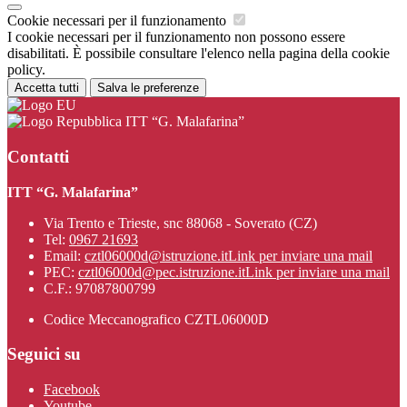
Cookie necessari per il funzionamento
I cookie necessari per il funzionamento non possono essere
disabilitati. È possibile consultare l'elenco nella pagina della cookie
policy.
Accetta tutti
Salva le preferenze
ITT “G. Malafarina”
Contatti
ITT “G. Malafarina”
Via Trento e Trieste, snc 88068 - Soverato (CZ)
Tel:
0967 21693
Email:
cztl06000d@istruzione.it
Link per inviare una mail
PEC:
cztl06000d@pec.istruzione.it
Link per inviare una mail
C.F.: 97087800799
Codice Meccanografico CZTL06000D
Seguici su
Facebook
Youtube