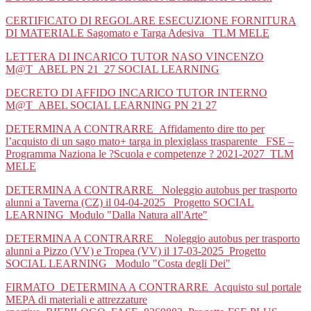
CERTIFICATO DI REGOLARE ESECUZIONE FORNITURA
DI MATERIALE Sagomato e Targa Adesiva _TLM MELE
LETTERA DI INCARICO TUTOR NASO VINCENZO
M@T_ABEL PN 21_27 SOCIAL LEARNING
DECRETO DI AFFIDO INCARICO TUTOR INTERNO
M@T_ABEL SOCIAL LEARNING PN 21 27
DETERMINA A CONTRARRE_Affidamento dire tto per
l’acquisto di un sago mato+ targa in plexiglass trasparente_ FSE –
Programma Naziona le ?Scuola e competenze ? 2021-2027_TLM
MELE
DETERMINA A CONTRARRE_ Noleggio autobus per trasporto
alunni a Taverna (CZ) il 04-04-2025_ Progetto SOCIAL
LEARNING_Modulo "Dalla Natura all'Arte"
DETERMINA A CONTRARRE__Noleggio autobus per trasporto
alunni a Pizzo (VV) e Tropea (VV) il 17-03-2025_Progetto
SOCIAL LEARNING_ Modulo "Costa degli Dei"
FIRMATO_DETERMINA A CONTRARRE_Acquisto sul portale
MEPA di materiali e attrezzature