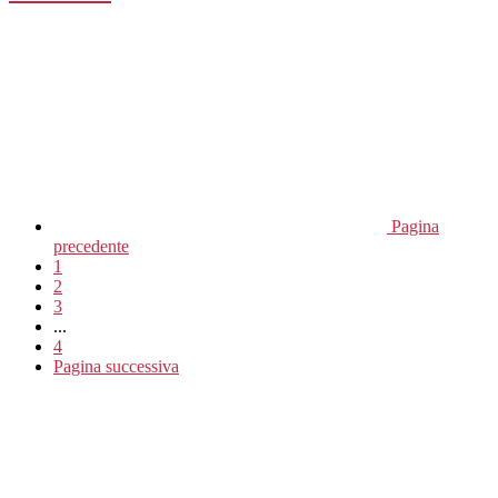
Pagina
precedente
1
2
3
...
4
Pagina successiva