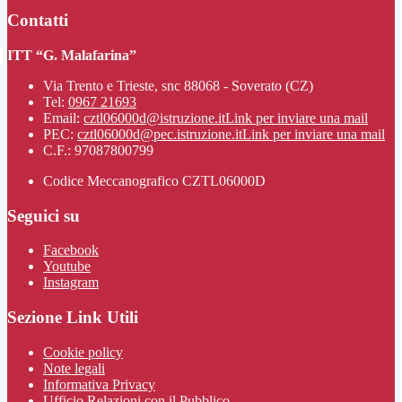
Contatti
ITT “G. Malafarina”
Via Trento e Trieste, snc 88068 - Soverato (CZ)
Tel:
0967 21693
Email:
cztl06000d@istruzione.it
Link per inviare una mail
PEC:
cztl06000d@pec.istruzione.it
Link per inviare una mail
C.F.: 97087800799
Codice Meccanografico CZTL06000D
Seguici su
Facebook
Youtube
Instagram
Sezione Link Utili
Cookie policy
Note legali
Informativa Privacy
Ufficio Relazioni con il Pubblico