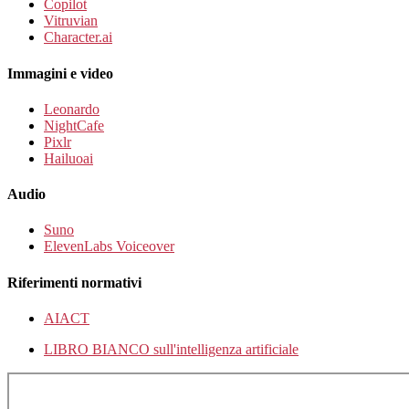
Copilot
Vitruvian
Character.ai
Immagini e video
Leonardo
NightCafe
Pixlr
Hailuoai
Audio
Suno
ElevenLabs Voiceover
Riferimenti normativi
AIACT
LIBRO BIANCO sull'intelligenza artificiale