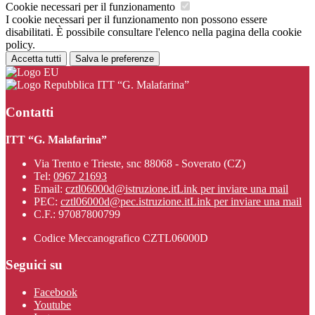
Cookie necessari per il funzionamento
I cookie necessari per il funzionamento non possono essere
disabilitati. È possibile consultare l'elenco nella pagina della cookie
policy.
Accetta tutti
Salva le preferenze
ITT “G. Malafarina”
Contatti
ITT “G. Malafarina”
Via Trento e Trieste, snc 88068 - Soverato (CZ)
Tel:
0967 21693
Email:
cztl06000d@istruzione.it
Link per inviare una mail
PEC:
cztl06000d@pec.istruzione.it
Link per inviare una mail
C.F.: 97087800799
Codice Meccanografico CZTL06000D
Seguici su
Facebook
Youtube