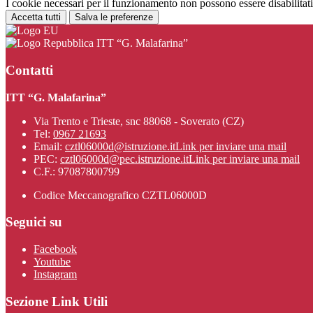
I cookie necessari per il funzionamento non possono essere disabilitati.
Accetta tutti
Salva le preferenze
ITT “G. Malafarina”
Contatti
ITT “G. Malafarina”
Via Trento e Trieste, snc 88068 - Soverato (CZ)
Tel:
0967 21693
Email:
cztl06000d@istruzione.it
Link per inviare una mail
PEC:
cztl06000d@pec.istruzione.it
Link per inviare una mail
C.F.: 97087800799
Codice Meccanografico CZTL06000D
Seguici su
Facebook
Youtube
Instagram
Sezione Link Utili