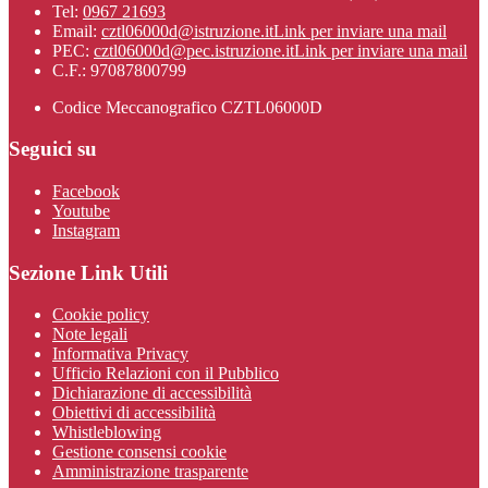
Tel:
0967 21693
Email:
cztl06000d@istruzione.it
Link per inviare una mail
PEC:
cztl06000d@pec.istruzione.it
Link per inviare una mail
C.F.: 97087800799
Codice Meccanografico CZTL06000D
Seguici su
Facebook
Youtube
Instagram
Sezione Link Utili
Cookie policy
Note legali
Informativa Privacy
Ufficio Relazioni con il Pubblico
Dichiarazione di accessibilità
Obiettivi di accessibilità
Whistleblowing
Gestione consensi cookie
Amministrazione trasparente