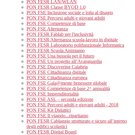
PON FESR LAN/WLAN
PON FESR Classe BYOD 1.0
PON FSE Inclusione sociale e lotta al disagio
PON FSE Percorsi adulti e giovani adulti
PON FSE Competenze di base
PON FSE Alternanza
PON FESR Fablab per l'inclusività
PON FESR Alternanza scuola-lavoro in digitale
PON FESR Laboratorio polifunzionale Informatica
PON FESR Scuola Animiamo
PON FSE Una bussola per il futuro
PON FSE Un progetto all’Avanguardia
PON FSE Discovering Calabria
PON FSE Cittadinanza digitale
PON FSE Cittadinanza europea
PON FSE Gala@mente benessere globale
PON FSE Competenze di base 2^ annualità
PON FSE Imprenditorialità
PON FSE ASL – seconda edizione
PON FSE Percorsi adulti e giovani adulti - 2018
PON FSE Kit Didattici
PON FSE Il viaggio...ripartiamo
PON FESR Cablaggio strutturato e sicuro all’interno
degli edifici scolastici
PON FESR Digital Board