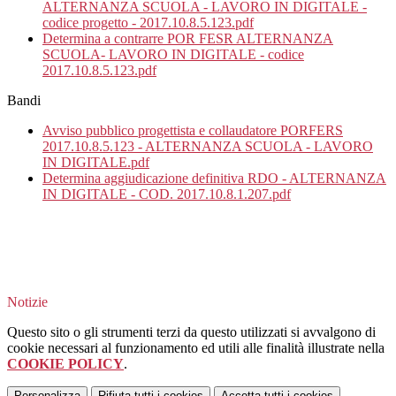
ALTERNANZA SCUOLA - LAVORO IN DIGITALE -
codice progetto - 2017.10.8.5.123.pdf
Determina a contrarre POR FESR ALTERNANZA
SCUOLA- LAVORO IN DIGITALE - codice
2017.10.8.5.123.pdf
Bandi
Avviso pubblico progettista e collaudatore PORFERS
2017.10.8.5.123 - ALTERNANZA SCUOLA - LAVORO
IN DIGITALE.pdf
Determina aggiudicazione definitiva RDO - ALTERNANZA
IN DIGITALE - COD. 2017.10.8.1.207.pdf
Notizie
Questo sito o gli strumenti terzi da questo utilizzati si avvalgono di
cookie necessari al funzionamento ed utili alle finalità illustrate nella
COOKIE POLICY
.
Personalizza
Rifiuta tutti
i cookies
Accetta tutti
i cookies