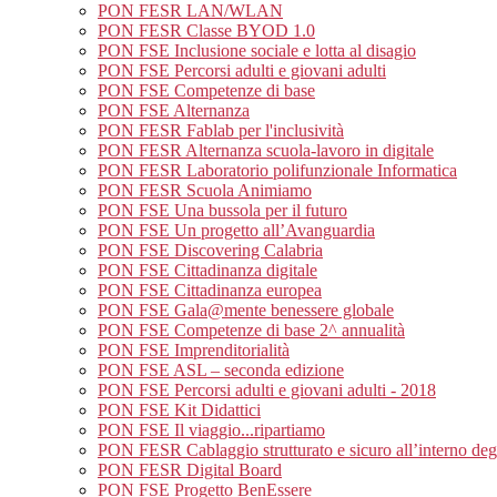
PON FESR LAN/WLAN
PON FESR Classe BYOD 1.0
PON FSE Inclusione sociale e lotta al disagio
PON FSE Percorsi adulti e giovani adulti
PON FSE Competenze di base
PON FSE Alternanza
PON FESR Fablab per l'inclusività
PON FESR Alternanza scuola-lavoro in digitale
PON FESR Laboratorio polifunzionale Informatica
PON FESR Scuola Animiamo
PON FSE Una bussola per il futuro
PON FSE Un progetto all’Avanguardia
PON FSE Discovering Calabria
PON FSE Cittadinanza digitale
PON FSE Cittadinanza europea
PON FSE Gala@mente benessere globale
PON FSE Competenze di base 2^ annualità
PON FSE Imprenditorialità
PON FSE ASL – seconda edizione
PON FSE Percorsi adulti e giovani adulti - 2018
PON FSE Kit Didattici
PON FSE Il viaggio...ripartiamo
PON FESR Cablaggio strutturato e sicuro all’interno degli
PON FESR Digital Board
PON FSE Progetto BenEssere