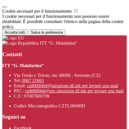
Cookie necessari per il funzionamento
I cookie necessari per il funzionamento non possono essere
disabilitati. È possibile consultare l'elenco nella pagina della cookie
policy.
Accetta tutti
Salva le preferenze
ITT “G. Malafarina”
Contatti
ITT “G. Malafarina”
Via Trento e Trieste, snc 88068 - Soverato (CZ)
Tel:
0967 21693
Email:
cztl06000d@istruzione.it
Link per inviare una mail
PEC:
cztl06000d@pec.istruzione.it
Link per inviare una mail
C.F.: 97087800799
Codice Meccanografico CZTL06000D
Seguici su
Facebook