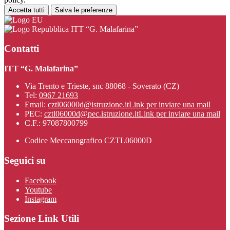
Accetta tutti
Salva le preferenze
ITT “G. Malafarina”
Contatti
ITT “G. Malafarina”
Via Trento e Trieste, snc 88068 - Soverato (CZ)
Tel:
0967 21693
Email:
cztl06000d@istruzione.it
Link per inviare una mail
PEC:
cztl06000d@pec.istruzione.it
Link per inviare una mail
C.F.: 97087800799
Codice Meccanografico CZTL06000D
Seguici su
Facebook
Youtube
Instagram
Sezione Link Utili