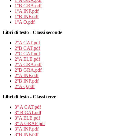
1°A GRA.pdf
1°B GRA.pdf
1°A INF.pdf
1°B INF.pdf
1°A Q.pdf
Libri di testo - Classi seconde
2°A CAT.pdf
2°B CAT.pdf
2°C CAT.pdf
2°A ELE.pdf
2°A GRA.pdf
2°B GRA.pdf
2°A INF.pdf
2°B INF.pdf
2°A Q.pdf
Libri di testo - Classi terze
3° A CAT.pdf
3° B CAT.pdf
3°A ELE.pdf
3° A GRAF.pdf
3°A INF.pdf
3°B INF.pdf