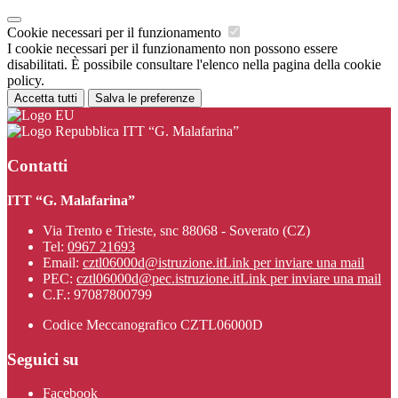
Cookie necessari per il funzionamento
I cookie necessari per il funzionamento non possono essere
disabilitati. È possibile consultare l'elenco nella pagina della cookie
policy.
Accetta tutti
Salva le preferenze
ITT “G. Malafarina”
Contatti
ITT “G. Malafarina”
Via Trento e Trieste, snc 88068 - Soverato (CZ)
Tel:
0967 21693
Email:
cztl06000d@istruzione.it
Link per inviare una mail
PEC:
cztl06000d@pec.istruzione.it
Link per inviare una mail
C.F.: 97087800799
Codice Meccanografico CZTL06000D
Seguici su
Facebook