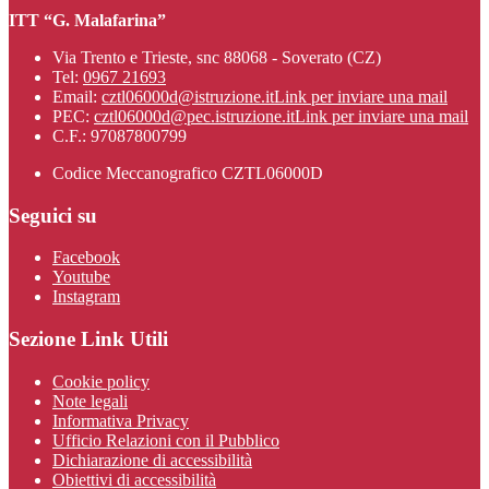
ITT “G. Malafarina”
Via Trento e Trieste, snc 88068 - Soverato (CZ)
Tel:
0967 21693
Email:
cztl06000d@istruzione.it
Link per inviare una mail
PEC:
cztl06000d@pec.istruzione.it
Link per inviare una mail
C.F.: 97087800799
Codice Meccanografico CZTL06000D
Seguici su
Facebook
Youtube
Instagram
Sezione Link Utili
Cookie policy
Note legali
Informativa Privacy
Ufficio Relazioni con il Pubblico
Dichiarazione di accessibilità
Obiettivi di accessibilità