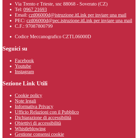
Via Trento e Trieste, snc 88068 - Soverato (CZ)
Tel:
0967 21693
Email:
cztl06000d@istruzione.it
Link per inviare una mail
PEC:
cztl06000d@pec.istruzione.it
Link per inviare una mail
C.F.: 97087800799
Codice Meccanografico CZTL06000D
Seguici su
Facebook
Youtube
Instagram
Sezione Link Utili
Cookie policy
Note legali
Informativa Privacy
Ufficio Relazioni con il Pubblico
Dichiarazione di accessibilità
Obiettivi di accessibilità
Whistleblowing
Gestione consensi cookie