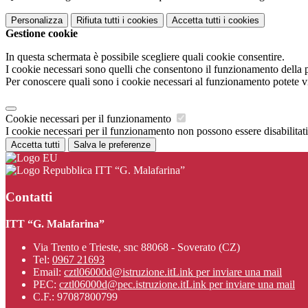
Personalizza
Rifiuta tutti
i cookies
Accetta tutti
i cookies
Gestione cookie
In questa schermata è possibile scegliere quali cookie consentire.
I cookie necessari sono quelli che consentono il funzionamento della pi
Per conoscere quali sono i cookie necessari al funzionamento potete v
Cookie necessari per il funzionamento
I cookie necessari per il funzionamento non possono essere disabilitati.
Accetta tutti
Salva le preferenze
ITT “G. Malafarina”
Contatti
ITT “G. Malafarina”
Via Trento e Trieste, snc 88068 - Soverato (CZ)
Tel:
0967 21693
Email:
cztl06000d@istruzione.it
Link per inviare una mail
PEC:
cztl06000d@pec.istruzione.it
Link per inviare una mail
C.F.: 97087800799