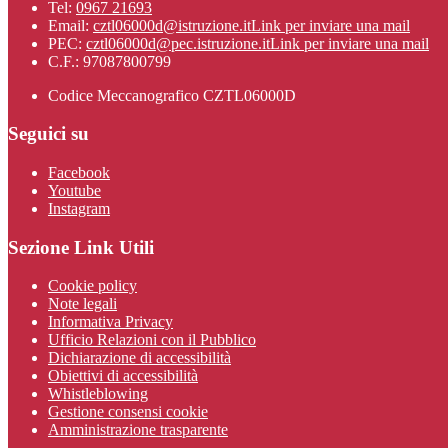
Tel:
0967 21693
Email:
cztl06000d@istruzione.it
Link per inviare una mail
PEC:
cztl06000d@pec.istruzione.it
Link per inviare una mail
C.F.: 97087800799
Codice Meccanografico CZTL06000D
Seguici su
Facebook
Youtube
Instagram
Sezione Link Utili
Cookie policy
Note legali
Informativa Privacy
Ufficio Relazioni con il Pubblico
Dichiarazione di accessibilità
Obiettivi di accessibilità
Whistleblowing
Gestione consensi cookie
Amministrazione trasparente