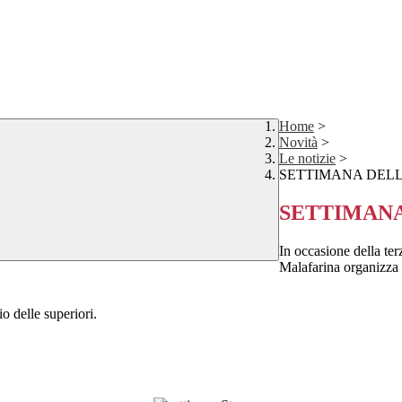
Home
>
Novità
>
Le notizie
>
SETTIMANA DEL
SETTIMANA
In occasione della ter
Malafarina organizza u
io delle superiori.