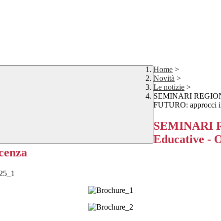
Home
>
Novità
>
Le notizie
>
SEMINARI REGIONAL
FUTURO: approcci int
SEMINARI RE
Educative -
scenza