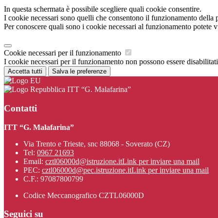
In questa schermata è possibile scegliere quali cookie consentire.
I cookie necessari sono quelli che consentono il funzionamento della pi
Per conoscere quali sono i cookie necessari al funzionamento potete v
Cookie necessari per il funzionamento
I cookie necessari per il funzionamento non possono essere disabilitati.
Accetta tutti
Salva le preferenze
ITT “G. Malafarina”
Contatti
ITT “G. Malafarina”
Via Trento e Trieste, snc 88068 - Soverato (CZ)
Tel:
0967 21693
Email:
cztl06000d@istruzione.it
Link per inviare una mail
PEC:
cztl06000d@pec.istruzione.it
Link per inviare una mail
C.F.: 97087800799
Codice Meccanografico CZTL06000D
Seguici su