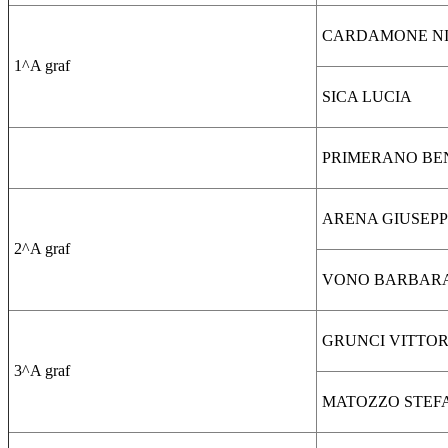
CARDAMONE N
1^A graf
SICA LUCIA
PRIMERANO BE
ARENA GIUSEP
2^A graf
VONO BARBAR
GRUNCI VITTOR
3^A graf
MATOZZO STEF