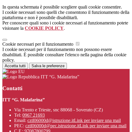
In questa schermata è possibile scegliere quali cookie consentire.
I cookie necessari sono quelli che consentono il funzionamento della
piattaforma e non è possibile disabilitarli.
Per conoscere quali sono i cookie necessari al funzionamento potete
visionare la
COOKIE POLICY
.
Cookie necessari per il funzionamento
I cookie necessari per il funzionamento non possono essere
disabilitati. È possibile consultare l'elenco nella pagina della cookie
policy.
Accetta tutti
Salva le preferenze
ITT “G. Malafarina”
Contatti
ITT “G. Malafarina”
Via Trento e Trieste, snc 88068 - Soverato (CZ)
Tel:
0967 21693
Email:
cztl06000d@istruzione.it
Link per inviare una mail
PEC:
cztl06000d@pec.istruzione.it
Link per inviare una mail
C.F.: 97087800799