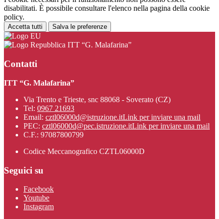
disabilitati. È possibile consultare l'elenco nella pagina della cookie
policy.
Accetta tutti
Salva le preferenze
ITT “G. Malafarina”
Contatti
ITT “G. Malafarina”
Via Trento e Trieste, snc 88068 - Soverato (CZ)
Tel:
0967 21693
Email:
cztl06000d@istruzione.it
Link per inviare una mail
PEC:
cztl06000d@pec.istruzione.it
Link per inviare una mail
C.F.: 97087800799
Codice Meccanografico CZTL06000D
Seguici su
Facebook
Youtube
Instagram