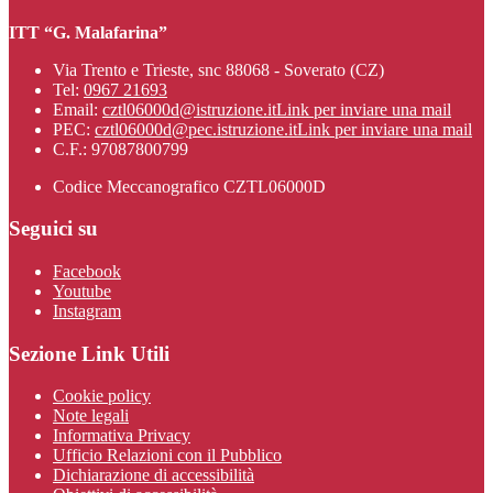
ITT “G. Malafarina”
Via Trento e Trieste, snc 88068 - Soverato (CZ)
Tel:
0967 21693
Email:
cztl06000d@istruzione.it
Link per inviare una mail
PEC:
cztl06000d@pec.istruzione.it
Link per inviare una mail
C.F.: 97087800799
Codice Meccanografico CZTL06000D
Seguici su
Facebook
Youtube
Instagram
Sezione Link Utili
Cookie policy
Note legali
Informativa Privacy
Ufficio Relazioni con il Pubblico
Dichiarazione di accessibilità