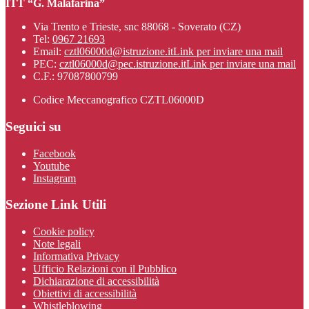
ITT “G. Malafarina”
Via Trento e Trieste, snc 88068 - Soverato (CZ)
Tel:
0967 21693
Email:
cztl06000d@istruzione.it
Link per inviare una mail
PEC:
cztl06000d@pec.istruzione.it
Link per inviare una mail
C.F.: 97087800799
Codice Meccanografico CZTL06000D
Seguici su
Facebook
Youtube
Instagram
Sezione Link Utili
Cookie policy
Note legali
Informativa Privacy
Ufficio Relazioni con il Pubblico
Dichiarazione di accessibilità
Obiettivi di accessibilità
Whistleblowing