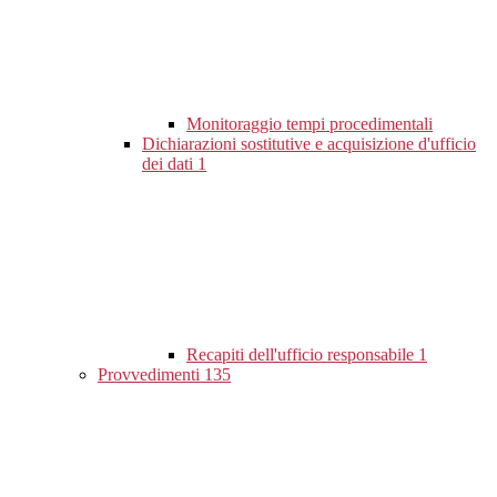
Monitoraggio tempi procedimentali
Dichiarazioni sostitutive e acquisizione d'ufficio
dei dati
1
Recapiti dell'ufficio responsabile
1
Provvedimenti
135