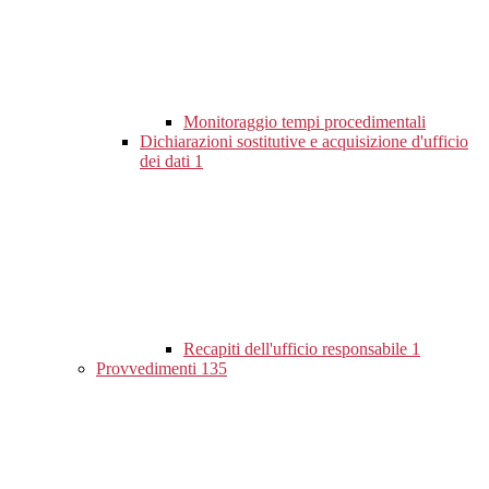
Monitoraggio tempi procedimentali
Dichiarazioni sostitutive e acquisizione d'ufficio
dei dati
1
Recapiti dell'ufficio responsabile
1
Provvedimenti
135