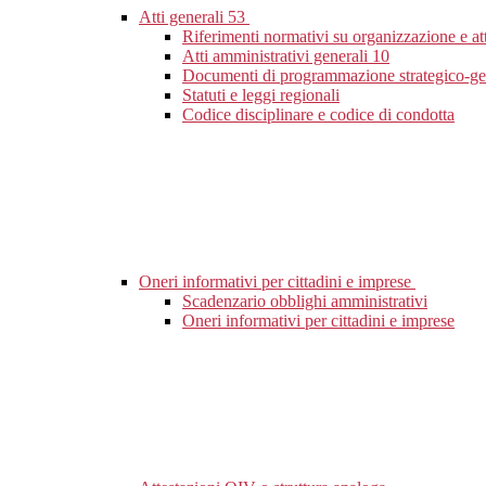
Atti generali
53
Riferimenti normativi su organizzazione e at
Atti amministrativi generali
10
Documenti di programmazione strategico-ge
Statuti e leggi regionali
Codice disciplinare e codice di condotta
Oneri informativi per cittadini e imprese
Scadenzario obblighi amministrativi
Oneri informativi per cittadini e imprese