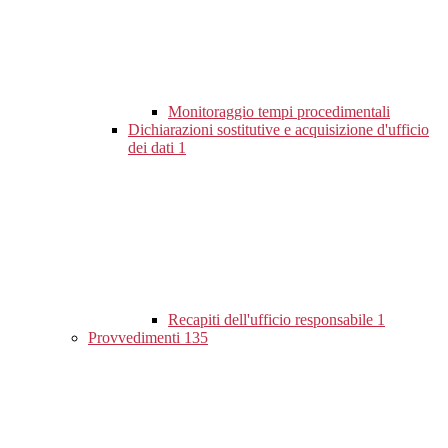
Monitoraggio tempi procedimentali
Dichiarazioni sostitutive e acquisizione d'ufficio
dei dati
1
Recapiti dell'ufficio responsabile
1
Provvedimenti
135