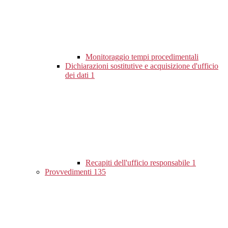
Monitoraggio tempi procedimentali
Dichiarazioni sostitutive e acquisizione d'ufficio
dei dati
1
Recapiti dell'ufficio responsabile
1
Provvedimenti
135