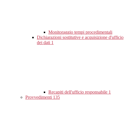
Monitoraggio tempi procedimentali
Dichiarazioni sostitutive e acquisizione d'ufficio
dei dati
1
Recapiti dell'ufficio responsabile
1
Provvedimenti
135