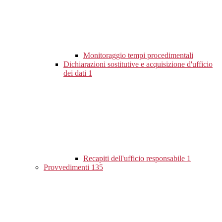
Monitoraggio tempi procedimentali
Dichiarazioni sostitutive e acquisizione d'ufficio
dei dati
1
Recapiti dell'ufficio responsabile
1
Provvedimenti
135