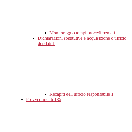
Monitoraggio tempi procedimentali
Dichiarazioni sostitutive e acquisizione d'ufficio
dei dati
1
Recapiti dell'ufficio responsabile
1
Provvedimenti
135