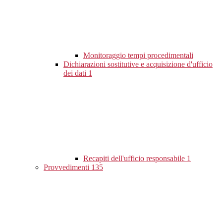
Monitoraggio tempi procedimentali
Dichiarazioni sostitutive e acquisizione d'ufficio
dei dati
1
Recapiti dell'ufficio responsabile
1
Provvedimenti
135