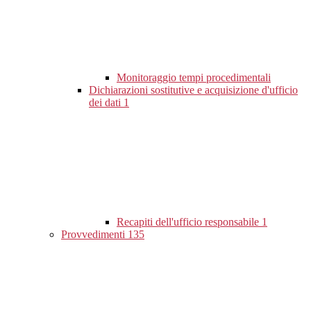
Monitoraggio tempi procedimentali
Dichiarazioni sostitutive e acquisizione d'ufficio
dei dati
1
Recapiti dell'ufficio responsabile
1
Provvedimenti
135