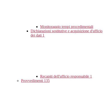
Monitoraggio tempi procedimentali
Dichiarazioni sostitutive e acquisizione d'ufficio
dei dati
1
Recapiti dell'ufficio responsabile
1
Provvedimenti
135