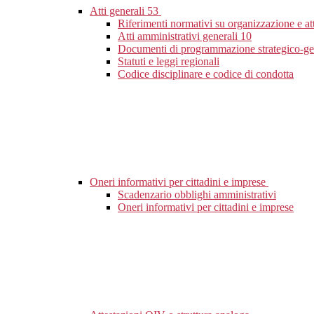
Atti generali
53
Riferimenti normativi su organizzazione e at
Atti amministrativi generali
10
Documenti di programmazione strategico-ge
Statuti e leggi regionali
Codice disciplinare e codice di condotta
Oneri informativi per cittadini e imprese
Scadenzario obblighi amministrativi
Oneri informativi per cittadini e imprese