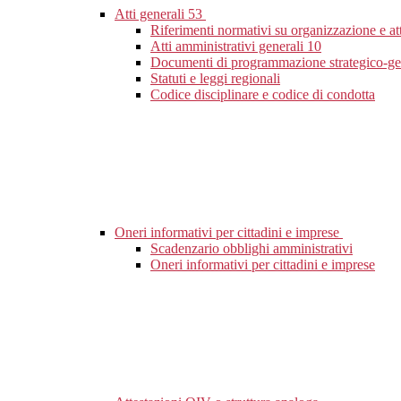
Atti generali
53
Riferimenti normativi su organizzazione e at
Atti amministrativi generali
10
Documenti di programmazione strategico-ge
Statuti e leggi regionali
Codice disciplinare e codice di condotta
Oneri informativi per cittadini e imprese
Scadenzario obblighi amministrativi
Oneri informativi per cittadini e imprese