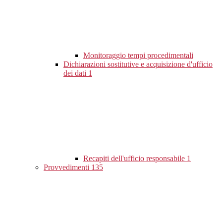
Monitoraggio tempi procedimentali
Dichiarazioni sostitutive e acquisizione d'ufficio
dei dati
1
Recapiti dell'ufficio responsabile
1
Provvedimenti
135