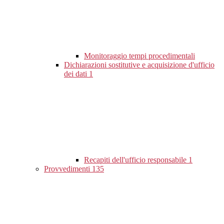
Monitoraggio tempi procedimentali
Dichiarazioni sostitutive e acquisizione d'ufficio
dei dati
1
Recapiti dell'ufficio responsabile
1
Provvedimenti
135