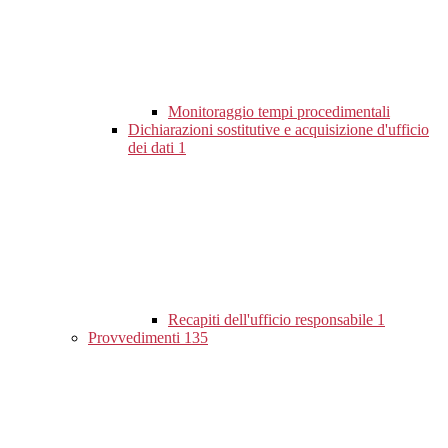
Monitoraggio tempi procedimentali
Dichiarazioni sostitutive e acquisizione d'ufficio
dei dati
1
Recapiti dell'ufficio responsabile
1
Provvedimenti
135